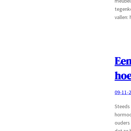
meubels
tegenk
vallen:
Een
hoe
09-11-
Steeds 
hormoon
ouders 
dat ze 