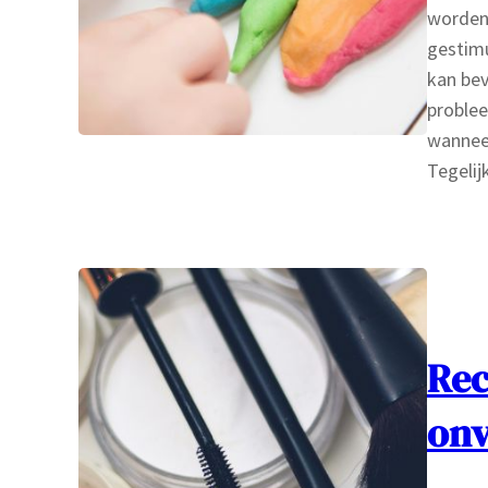
worden 
gestimu
kan bev
problee
wannee
Tegeli
Rec
onv