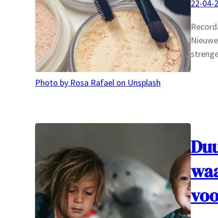
22-04-
Recorda
Nieuwe 
strenge
Photo by Rosa Rafael on Unsplash
Duu
waa
voo