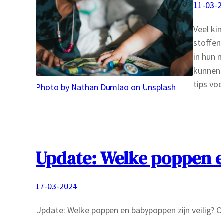
11-03-
Veel ki
stoffen
in hun 
kunnen 
tips vo
Photo by Nathan Dumlao on Unsplash
Update: Welke poppen e
17-03-2024
Update: Welke poppen en babypoppen zijn veilig? Or