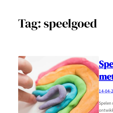
Tag:
speelgoed
Spe
met
14-04-
Spelen 
ontwikk