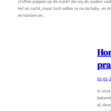
stoffen poppen op de markt die wij als ouders va
lief en zacht, maar toch willen ze na de baby- en
en handen en…
Hor
pra
02-02-
In onze
bekende
al, dez