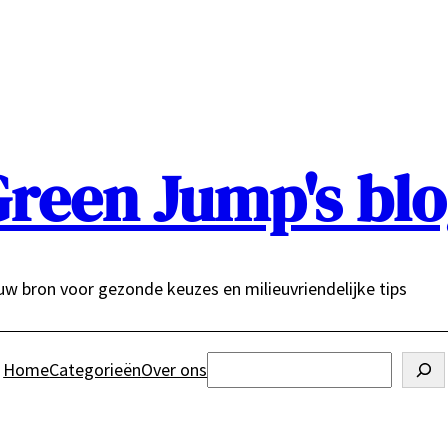
reen Jump's bl
uw bron voor gezonde keuzes en milieuvriendelijke tips
Zoeken
Home
Categorieën
Over ons