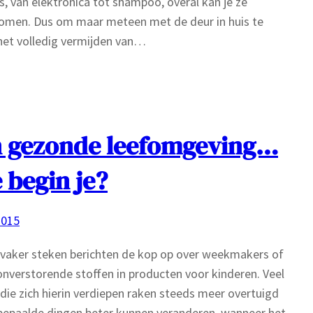
, van elektronica tot shampoo, overal kan je ze
omen. Dus om maar meteen met de deur in huis te
 het volledig vermijden van…
 gezonde leefomgeving…
 begin je?
2015
vaker steken berichten de kop op over weekmakers of
verstorende stoffen in producten voor kinderen. Veel
die zich hierin verdiepen raken steeds meer overtuigd
bepaalde dingen beter kunnen veranderen, wanneer het