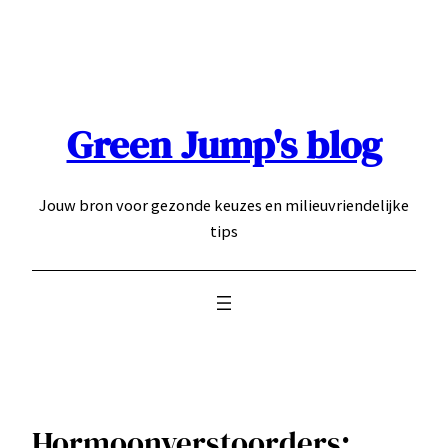
Ga
naar
de
inhoud
Green Jump's blog
Jouw bron voor gezonde keuzes en milieuvriendelijke
tips
Hormoonverstoorders: