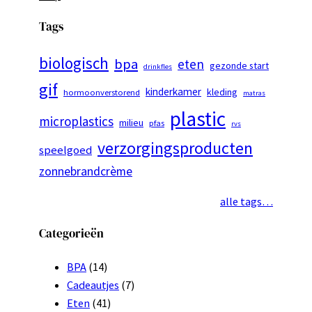
Tags
biologisch
bpa
eten
gezonde start
drinkfles
gif
kinderkamer
kleding
hormoonverstorend
matras
plastic
microplastics
milieu
pfas
rvs
verzorgingsproducten
speelgoed
zonnebrandcrème
alle tags…
Categorieën
BPA
(14)
Cadeautjes
(7)
Eten
(41)