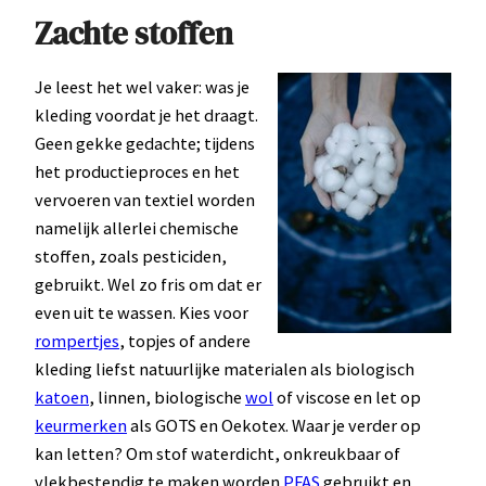
Zachte stoffen
Je leest het wel vaker: was je
kleding voordat je het draagt.
Geen gekke gedachte; tijdens
het productieproces en het
vervoeren van textiel worden
namelijk allerlei chemische
stoffen, zoals pesticiden,
gebruikt. Wel zo fris om dat er
even uit te wassen. Kies voor
rompertjes
, topjes of andere
kleding liefst natuurlijke materialen als biologisch
katoen
, linnen, biologische
wol
of viscose en let op
keurmerken
als GOTS en Oekotex. Waar je verder op
kan letten? Om stof waterdicht, onkreukbaar of
vlekbestendig te maken worden
PFAS
gebruikt en