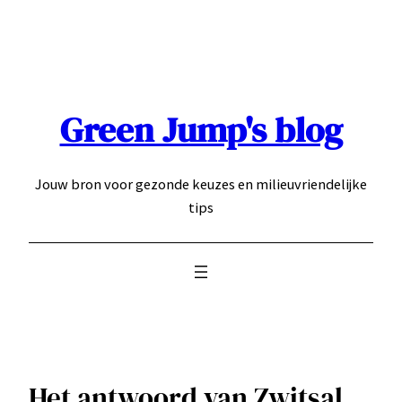
Ga
naar
de
inhoud
Green Jump's blog
Jouw bron voor gezonde keuzes en milieuvriendelijke
tips
Het antwoord van Zwitsal