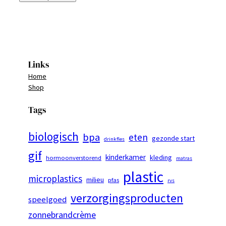
Links
Home
Shop
Tags
biologisch
bpa
eten
gezonde start
drinkfles
gif
kinderkamer
kleding
hormoonverstorend
matras
plastic
microplastics
milieu
pfas
rvs
verzorgingsproducten
speelgoed
zonnebrandcrème