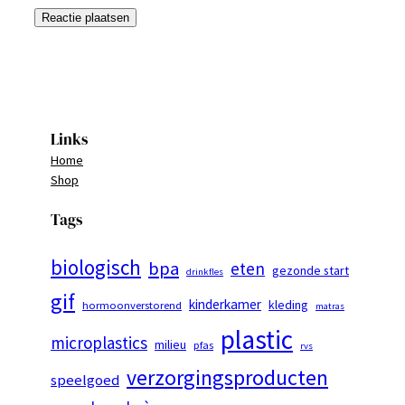
Links
Home
Shop
Tags
biologisch
bpa
eten
gezonde start
drinkfles
gif
kinderkamer
kleding
hormoonverstorend
matras
plastic
microplastics
milieu
pfas
rvs
verzorgingsproducten
speelgoed