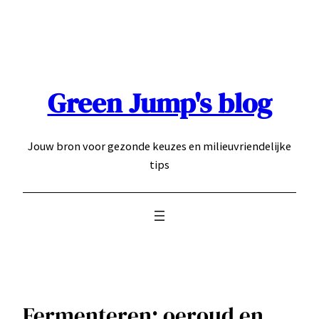
Ga
naar
de
inhoud
Green Jump's blog
Jouw bron voor gezonde keuzes en milieuvriendelijke
tips
Fermenteren: oeroud en