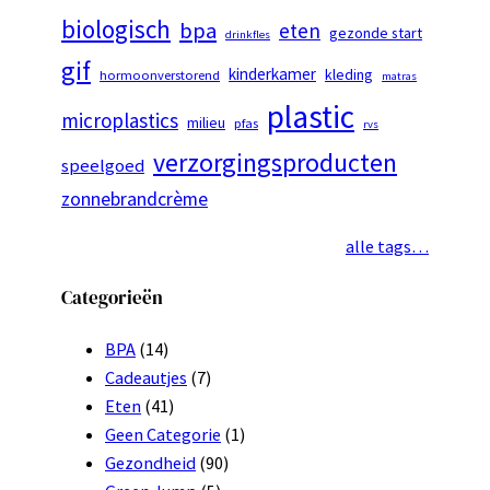
biologisch
bpa
eten
gezonde start
drinkfles
gif
kinderkamer
kleding
hormoonverstorend
matras
plastic
microplastics
milieu
pfas
rvs
verzorgingsproducten
speelgoed
zonnebrandcrème
alle tags…
Categorieën
BPA
(14)
Cadeautjes
(7)
Eten
(41)
Geen Categorie
(1)
Gezondheid
(90)