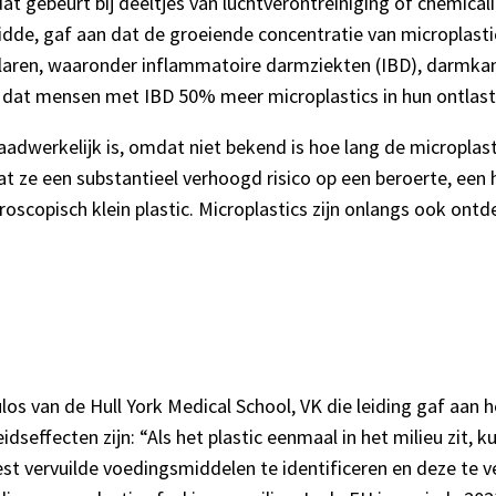
at gebeurt bij deeltjes van luchtverontreiniging of chemic
eidde, gaf aan dat de groeiende concentratie van microplast
ren, waaronder inflammatoire darmziekten (IBD), darmkank
 dat mensen met IBD 50% meer microplastics in hun ontlast
adwerkelijk is, omdat niet bekend is hoe lang de microplast
 ze een substantieel verhoogd risico op een beroerte, een h
copisch klein plastic. Microplastics zijn onlangs ook ontd
s van de Hull York Medical School, VK die leiding gaf aan he
dseffecten zijn: “Als het plastic eenmaal in het milieu zit, 
ervuilde voedingsmiddelen te identificeren en deze te vermi