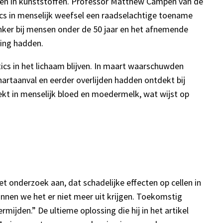
aliën in kunststoffen. Professor Matthew Campen van de
ics in menselijk weefsel een raadselachtige toename
er bij mensen onder de 50 jaar en het afnemende
ing hadden.
ics in het lichaam blijven. In maart waarschuwden
artaanval en eerder overlijden hadden ontdekt bij
ekt in menselijk bloed en moedermelk, wat wijst op
t onderzoek aan, dat schadelijke effecten op cellen in
kunnen we het er niet meer uit krijgen. Toekomstig
jden.” De ultieme oplossing die hij in het artikel