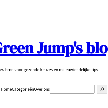
reen Jump's bl
uw bron voor gezonde keuzes en milieuvriendelijke tips
Zoeken
Home
Categorieën
Over ons