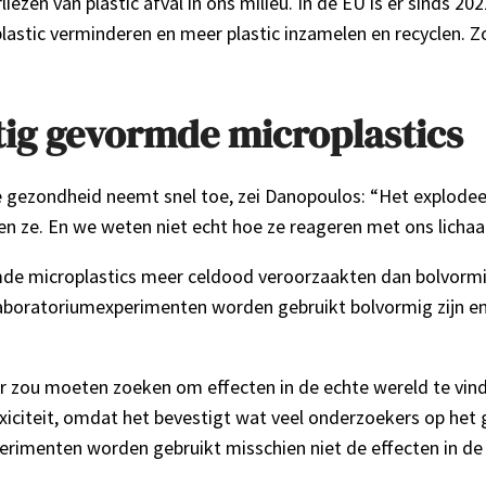
ezen van plastic afval in ons milieu. In de EU is er sinds 2
astic verminderen en meer plastic inzamelen en recyclen. Zo
tig gevormde microplastics
e gezondheid neemt snel toe, zei Danopoulos: “Het explode
en ze. En we weten niet echt hoe ze reageren met ons lichaa
e microplastics meer celdood veroorzaakten dan bolvormige
 laboratoriumexperimenten worden gebruikt bolvormig zijn en
r zou moeten zoeken om effecten in de echte wereld te vin
iciteit, omdat het bevestigt wat veel onderzoekers op het g
erimenten worden gebruikt misschien niet de effecten in de 