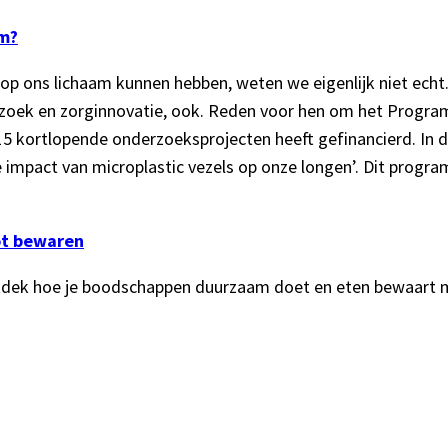
am?
e op ons lichaam kunnen hebben, weten we eigenlijk niet ech
oek en zorginnovatie, ook. Reden voor hen om het Program
15 kortlopende onderzoeksprojecten heeft gefinancierd. In 
 impact van microplastic vezels op onze longen’. Dit progr
tot bewaren
Ontdek hoe je boodschappen duurzaam doet en eten bewaart 