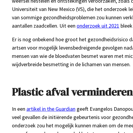
weefsel nestelen en ontstekingen veroorzaken, zoals d
Universiteit van New Mexico (VS), die het onderzoek l
van sommige gezondheidsproblemen zou kunnen verkla
aantallen zaadcellen. Uit een
onderzoek uit 2021
bleek
Er is nog onbekend hoe groot het gezondheidsrisico da
artsen voor mogelijk levensbedreigende gevolgen nadat
mensen van wie de bloedvaten besmet waren met micros
wijdverbreide besmetting in de lichamen van mensen.
Plastic afval verminderen
In een
artikel in the Guardian
geeft Evangelos Danopoulo
veel gevallen de initiërende gebeurtenis voor gezondhei
onderzoek zou het mogelijk kunnen maken om de meest v