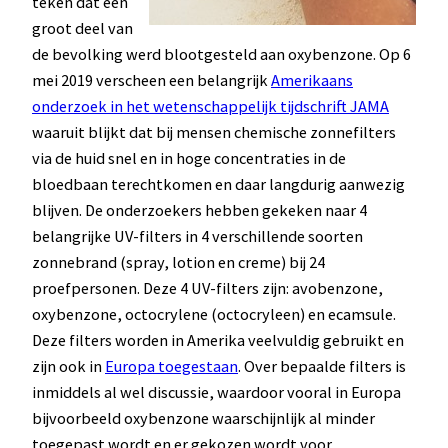
teken dat een
groot deel van
de bevolking werd blootgesteld aan oxybenzone. Op 6
mei 2019 verscheen een belangrijk
Amerikaans
onderzoek in het wetenschappelijk tijdschrift JAMA
waaruit blijkt dat bij mensen chemische zonnefilters
via de huid snel en in hoge concentraties in de
bloedbaan terechtkomen en daar langdurig aanwezig
blijven. De onderzoekers hebben gekeken naar 4
belangrijke UV-filters in 4 verschillende soorten
zonnebrand (spray, lotion en creme) bij 24
proefpersonen. Deze 4 UV-filters zijn: avobenzone,
oxybenzone, octocrylene (octocryleen) en ecamsule.
Deze filters worden in Amerika veelvuldig gebruikt en
zijn ook in
Europa toegestaan
. Over bepaalde filters is
inmiddels al wel discussie, waardoor vooral in Europa
bijvoorbeeld oxybenzone waarschijnlijk al minder
toegepast wordt en er gekozen wordt voor