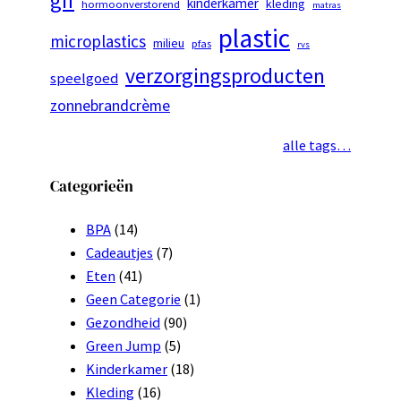
gif
kinderkamer
kleding
hormoonverstorend
matras
plastic
microplastics
milieu
pfas
rvs
verzorgingsproducten
speelgoed
zonnebrandcrème
alle tags…
Categorieën
BPA
(14)
Cadeautjes
(7)
Eten
(41)
Geen Categorie
(1)
Gezondheid
(90)
Green Jump
(5)
Kinderkamer
(18)
Kleding
(16)