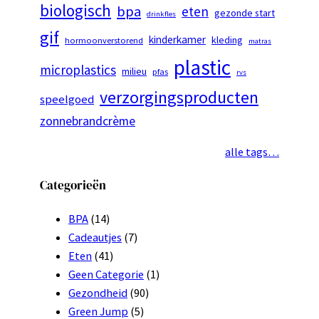
biologisch
bpa
eten
gezonde start
drinkfles
gif
kinderkamer
kleding
hormoonverstorend
matras
plastic
microplastics
milieu
pfas
rvs
verzorgingsproducten
speelgoed
zonnebrandcrème
alle tags…
Categorieën
BPA
(14)
Cadeautjes
(7)
Eten
(41)
Geen Categorie
(1)
Gezondheid
(90)
Green Jump
(5)