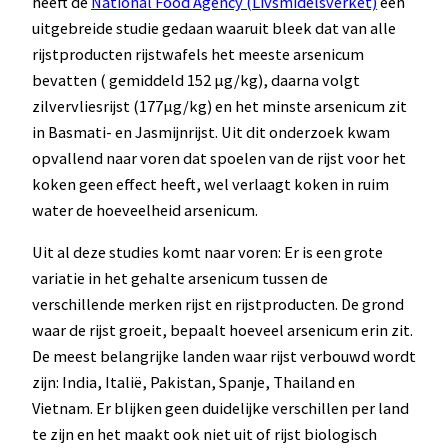
heeft de
National Food Agency (Livsmidelsverket)
een
uitgebreide studie gedaan waaruit bleek dat van alle
rijstproducten rijstwafels het meeste arsenicum
bevatten ( gemiddeld 152 µg/kg), daarna volgt
zilvervliesrijst (177µg/kg) en het minste arsenicum zit
in Basmati- en Jasmijnrijst. Uit dit onderzoek kwam
opvallend naar voren dat spoelen van de rijst voor het
koken geen effect heeft, wel verlaagt koken in ruim
water de hoeveelheid arsenicum.
Uit al deze studies komt naar voren: Er is een grote
variatie in het gehalte arsenicum tussen de
verschillende merken rijst en rijstproducten. De grond
waar de rijst groeit, bepaalt hoeveel arsenicum erin zit.
De meest belangrijke landen waar rijst verbouwd wordt
zijn: India, Italië, Pakistan, Spanje, Thailand en
Vietnam. Er blijken geen duidelijke verschillen per land
te zijn en het maakt ook niet uit of rijst biologisch