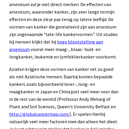
arsenicum zul je niet direct merken. De effecten van
arsenicum, waaronder kanker, zijn zeer lange termijn
effecten en deze zie je pas terug op latere leeftijd. De
vormen van kanker die gerelateerd zijn aan arsenicum
zijn zogenaamde “late-life kankervormen”. Uit studies
bij mensen blijkt dat bij
hoge blootstelling aan
arsenicum
vooral meer maag-, blaas- huid- en
longkanker, leukemie en lymfeklierkanker voorkomt.
Aziaten krijgen deze vormen van kanker net zo goed
als niet Aziatische mensen. Daarbij komen bepaalde
kankers zoals bijvoorbeeld lever-, long- en
maagkanker in Japan en China juist veel meer voor dan
in de rest van de wereld (Professor Andy Meharg of
Plant and Soil Sciences, Queen’s University Belfast en
http://globalcancermap.com/
). Er spelen hierbij
natuurlijk veel meer factoren mee dan alleen het dieet.
Je kunt echter niet stellen dat kanker in Azië minder