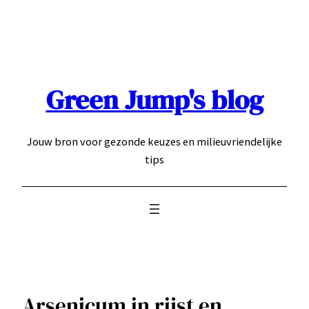
Ga
naar
de
inhoud
Green Jump's blog
Jouw bron voor gezonde keuzes en milieuvriendelijke
tips
Arsenicum in rijst en