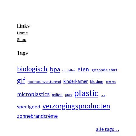
Links
Home
Shop
Tags
biologisch
bpa
eten
gezonde start
drinkfles
gif
kinderkamer
kleding
hormoonverstorend
matras
plastic
microplastics
milieu
pfas
rvs
verzorgingsproducten
speelgoed
zonnebrandcrème
alle tags…