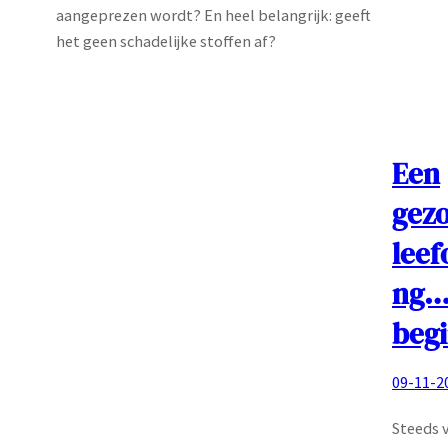
aangeprezen wordt? En heel belangrijk: geeft
het geen schadelijke stoffen af?
Een
gez
lee
ng…
begi
09-11-2
Steeds 