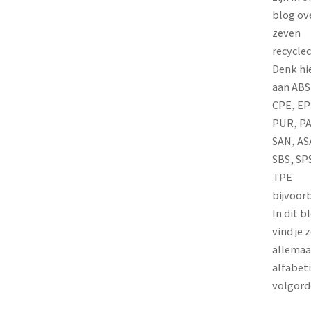
blog ov
zeven
recycle
Denk hie
aan ABS
CPE, EP
PUR, PA
SAN, AS
SBS, SP
TPE
bijvoor
In dit b
vind je 
allemaa
alfabet
volgord