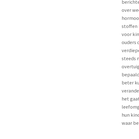
bericht
over we
hormoo
stoffen
voor kin
ouders d
verdiep
steeds 
overtui
bepaald
beter k
verande
het gaa
leefomg
hun kin
waar be