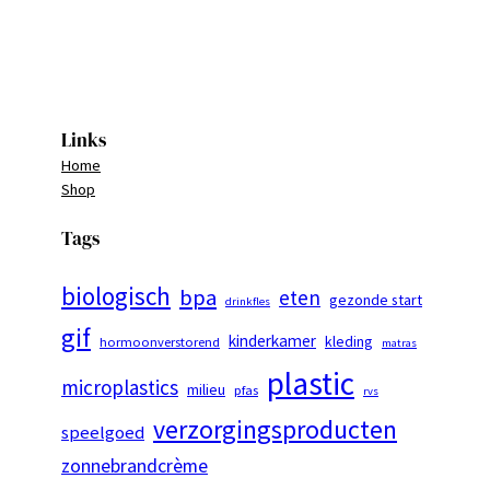
Links
Home
Shop
Tags
biologisch
bpa
eten
gezonde start
drinkfles
gif
kinderkamer
kleding
hormoonverstorend
matras
plastic
microplastics
milieu
pfas
rvs
verzorgingsproducten
speelgoed
zonnebrandcrème