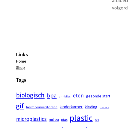
alfabet
volgord
Links
Home
Shop
Tags
biologisch
bpa
eten
gezonde start
drinkfles
gif
kinderkamer
kleding
hormoonverstorend
matras
plastic
microplastics
milieu
pfas
rvs