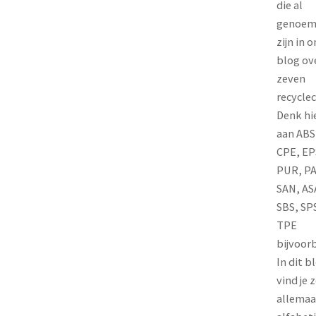
die al
genoe
zijn in o
blog ov
zeven
recycle
Denk hie
aan ABS
CPE, EP
PUR, PA
SAN, AS
SBS, SP
TPE
bijvoor
In dit b
vind je 
allemaa