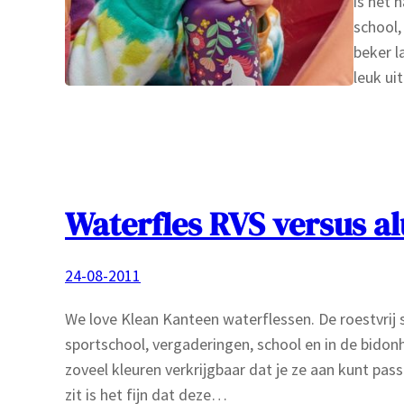
is het 
school,
beker l
leuk ui
Waterfles RVS versus a
24-08-2011
We love Klean Kanteen waterflessen. De roestvrij 
sportschool, vergaderingen, school en in de bidonho
zoveel kleuren verkrijgbaar dat je ze aan kunt pas
zit is het fijn dat deze…