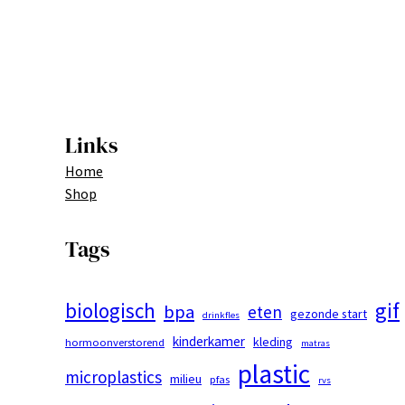
Links
Home
Shop
Tags
gif
biologisch
bpa
eten
gezonde start
drinkfles
kinderkamer
kleding
hormoonverstorend
matras
plastic
microplastics
milieu
pfas
rvs