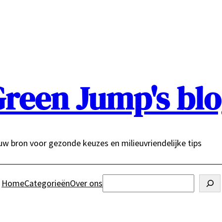
reen Jump's bl
uw bron voor gezonde keuzes en milieuvriendelijke tips
Zoeken
Home
Categorieën
Over ons