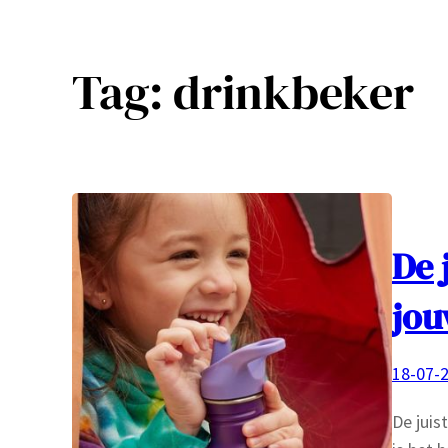
Tag:
drinkbeker
De 
jou
18-07-
De juis