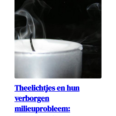
Theelichtjes en hun
verborgen
milieuprobleem: