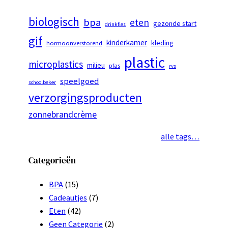
biologisch
bpa
eten
gezonde start
drinkfles
gif
kinderkamer
kleding
hormoonverstorend
plastic
microplastics
milieu
pfas
rvs
speelgoed
schoolbeker
verzorgingsproducten
zonnebrandcrème
alle tags…
Categorieën
BPA
(15)
Cadeautjes
(7)
Eten
(42)
Geen Categorie
(2)